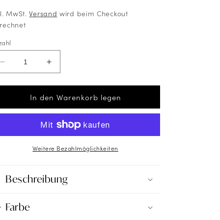
kl. MwSt.
Versand
wird beim Checkout
rechnet
zahl
Verringere
Erhöhe
die
die
Menge
Menge
für
für
In den Warenkorb legen
Tischläufer
Tischläufer
Vlies
Vlies
Altrosa
Altrosa
(Dusky
(Dusky
Pink)
Pink)
Weitere Bezahlmöglichkeiten
Beschreibung
Farbe