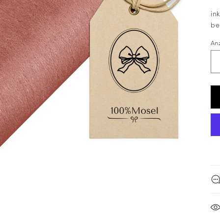
in
be
An