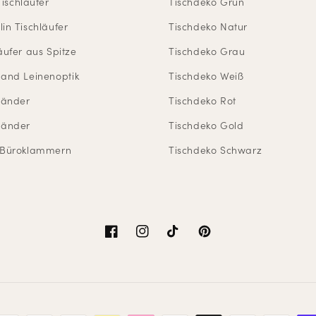
Tischläufer
Tischdeko Grün
in Tischläufer
Tischdeko Natur
äufer aus Spitze
Tischdeko Grau
band Leinenoptik
Tischdeko Weiß
änder
Tischdeko Rot
bänder
Tischdeko Gold
 Büroklammern
Tischdeko Schwarz
Facebook
Instagram
TikTok
Pinterest