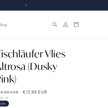
Kostenloser Versand und Rückversan
Einloggen
Warenkorb
Blog
ischläufer Vlies
ltrosa (Dusky
ink)
ormaler
Verkaufspreis
€17,99 EUR
19,99 EUR
eis
ndpreis
pro
72
/
m
Sale