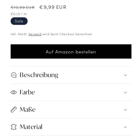
Normaler
Verkaufspreis
€9,99 EUR
€10,99 EUR
Preis
Grundpreis
pro
€0,10
/
m
Sale
inkl. MwSt.
Versand
wird beim Checkout berechnet
Auf Amazon bestellen
Beschreibung
Farbe
Maße
Material