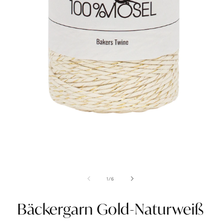
Medien
1
in
Modal
öffnen
von
1
/
6
Bäckergarn Gold-Naturweiß