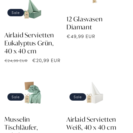
Sale
12 Glasvasen
Diamant
Airlaid Servietten
Normaler
€49,99 EUR
Eukalyptus Grün,
Preis
40 x 40 cm
Normaler
Verkaufspreis
€20,99 EUR
€24,99 EUR
Preis
Sale
Sale
Musselin
Airlaid Servietten
Tischläufer,
Weiß, 40 x 40 cm