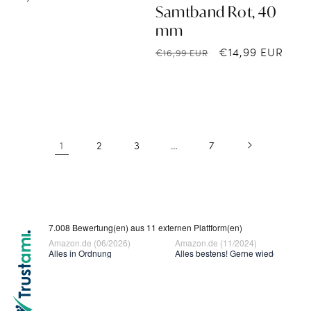
Samtband Rot, 40
Preis
mm
Normaler
Verkaufspreis
€14,99 EUR
€16,99 EUR
Preis
1
2
3
…
7