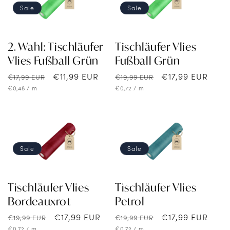
Sale
Sale
2. Wahl: Tischläufer
Tischläufer Vlies
Vlies Fußball Grün
Fußball Grün
Normaler
Verkaufspreis
€11,99 EUR
Normaler
Verkaufspreis
€17,99 EUR
€17,99 EUR
€19,99 EUR
Preis
Preis
Grundpreis
pro
Grundpreis
pro
€0,48
/
m
€0,72
/
m
Sale
Sale
Tischläufer Vlies
Tischläufer Vlies
Bordeauxrot
Petrol
Normaler
Verkaufspreis
€17,99 EUR
Normaler
Verkaufspreis
€17,99 EUR
€19,99 EUR
€19,99 EUR
Preis
Preis
Grundpreis
pro
Grundpreis
pro
€0,72
/
m
€0,72
/
m