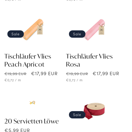
Sale
Sale
Tischläufer Vlies
Tischläufer Vlies
Peach Apricot
Rosa
Normaler
Verkaufspreis
€17,99 EUR
Normaler
Verkaufspreis
€17,99 EUR
€19,99 EUR
€19,99 EUR
Preis
Preis
Grundpreis
pro
Grundpreis
pro
€0,72
/
m
€0,72
/
m
Sale
20 Servietten Löwe
Normaler
€5,99 EUR