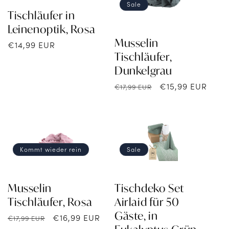
i
Sale
Tischläufer in
e
Leinenoptik, Rosa
Musselin
:
Normaler
€14,99 EUR
Tischläufer,
Preis
Dunkelgrau
Normaler
Verkaufspreis
€15,99 EUR
€17,99 EUR
Preis
Kommt wieder rein
Sale
Musselin
Tischdeko Set
Tischläufer, Rosa
Airlaid für 50
Gäste, in
Normaler
Verkaufspreis
€16,99 EUR
€17,99 EUR