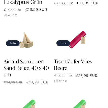
Eukalyptus Grün
Normaler
Verkaufspreis
€17,99 EUR
€20,99 EUR
Preis
Normaler
Verkaufspreis
€16,99 EUR
€17,99 EUR
Preis
Grundpreis
pro
€3,40
/
m
Sale
Sale
Airlaid Servietten
Tischläufer Vlies
Sand Beige, 40 x 40
Beere
cm
Normaler
Verkaufspreis
€17,99 EUR
€19,99 EUR
Preis
Grundpreis
pro
€0,72
/
m
Normaler
Verkaufspreis
€19,99 EUR
€24,99 EUR
Preis