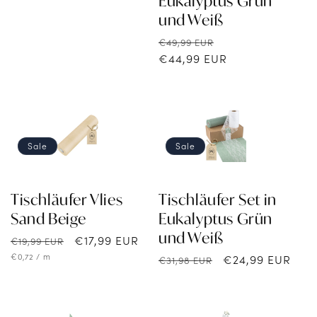
Eukalyptus Grün
Preis
und Weiß
Normaler
Verkaufspreis
€49,99 EUR
Preis
€44,99 EUR
Sale
Sale
Tischläufer Vlies
Tischläufer Set in
Sand Beige
Eukalyptus Grün
und Weiß
Normaler
Verkaufspreis
€17,99 EUR
€19,99 EUR
Preis
Grundpreis
pro
€0,72
/
m
Normaler
Verkaufspreis
€24,99 EUR
€31,98 EUR
Preis