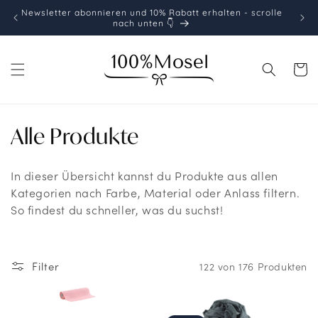
Direkt
Newsletter abonnieren und 10% Rabatt erhalten - scrolle
Koste
zum
nach unten 👇
Inhalt
Warenko
K
Alle Produkte
a
In dieser Übersicht kannst du Produkte aus allen
t
Kategorien nach Farbe, Material oder Anlass filtern.
So findest du schneller, was du suchst!
e
g
Filter
122 von 176 Produkten
o
r