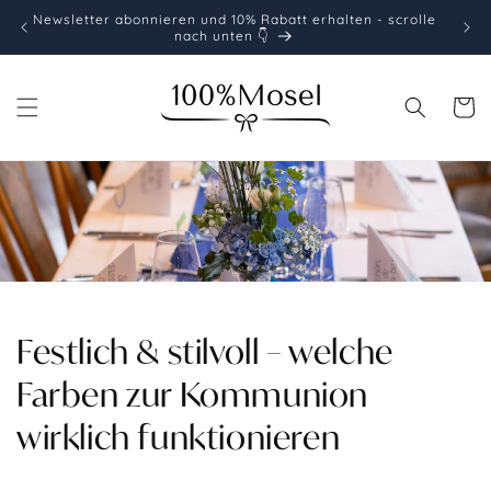
Direkt
Newsletter abonnieren und 10% Rabatt erhalten - scrolle
Koste
zum
nach unten 👇
Inhalt
Warenko
Festlich & stilvoll – welche
Farben zur Kommunion
wirklich funktionieren